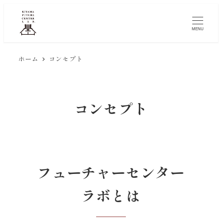
メ
イ
MENU
ン
コ
ホーム
コンセプト
ン
テ
ン
コンセプト
ツ
へ
移
動
フューチャーセンター
ラボとは