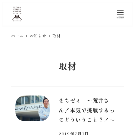
メ
イ
MENU
ン
コ
ホーム
お知らせ
取材
ン
テ
ン
取材
ツ
へ
移
動
まちゼミ ～荒井さ
ん！本気で挑戦するっ
てどういうこと？！～
2019年7月1日