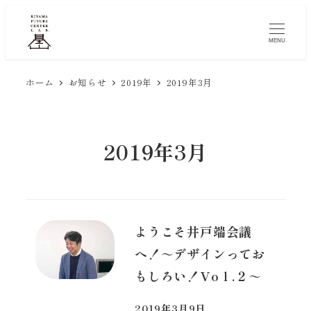
メ
イ
MENU
ン
コ
ホーム
お知らせ
2019年
2019年3月
ン
テ
ン
2019年3月
ツ
へ
移
動
ようこそ井戸端会議
へ！～デザインってお
もしろい！Voｌ.２～
2019年3月9日