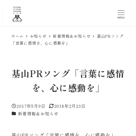
メ
イ
MENU
ン
コ
ホーム
お知らせ
新着情報＆お知らせ
基山PRソング
ン
「言葉に感情を、心に感動を」
テ
ン
ツ
基山PRソング「言葉に感情
へ
移
を、心に感動を」
動
2017年5月9日
2018年2月23日
投稿日
更新日
カテゴリー
新着情報＆お知らせ
基山PRソング「言葉に感情を、心に感動を」