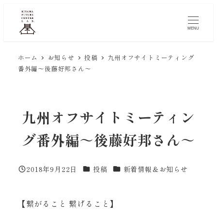
メ
イ
MENU
ン
コ
ホーム
お知らせ
投稿
九州オフサイトミーティング
ン
番外編～後藤好邦さん～
テ
ン
ツ
九州オフサイトミーティン
へ
移
グ番外編～後藤好邦さん～
動
カテゴリー
カテゴリー
2018年9月22日
投稿
新着情報＆お知らせ
投稿日
【繋がること 繋げること】