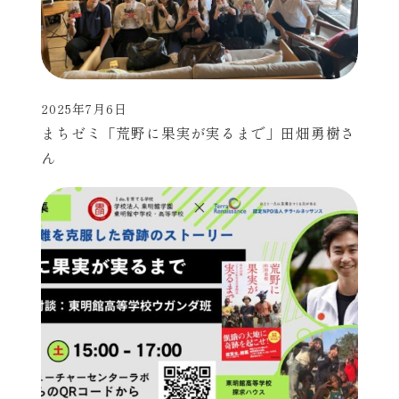
2025年7月6日
投稿日
まちゼミ「荒野に果実が実るまで」田畑勇樹さ
ん