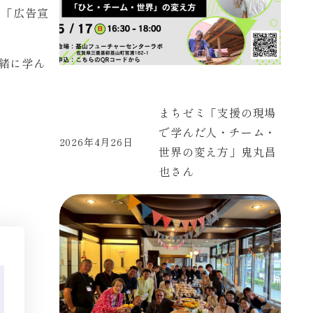
や「広告宣
緒に学ん
まちゼミ「支援の現場
で学んだ人・チーム・
2026年4月26日
投稿日
世界の変え方」鬼丸昌
也さん