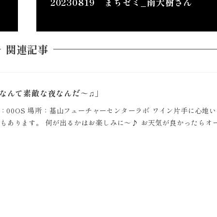
20230819 まちゼミ_南大樹さん
関連記事
なんて素敵な夜なんだ～♫」
～22：00OS 場所：基山フューチャーセンターラボ ワイン片手に心地
odもあります。 何が出るかはお楽しみに〜♪ お天気が良かったらオ