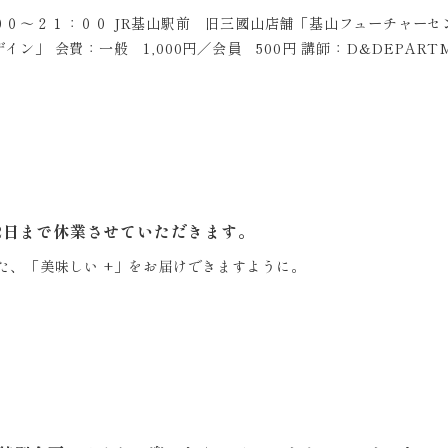
０～２１：００ JR基山駅前 旧三國山店舗「基山フューチャーセ
ン」 会費：一般 1,000円／会員 500円 講師：D&DEPART
2日まで休業させていただきます。
また、「美味しい +」をお届けできますように。