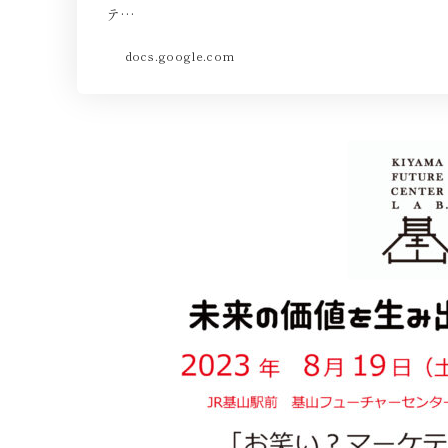
テ…
docs.google.com