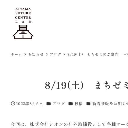
メ
イ
ン
コ
ン
テ
ン
ホーム
お知らせ
ブログ
8/19(土) まちゼミのご案内 
ツ
へ
移
8/19(土) まち
動
カテゴリー
カテゴリー
カテゴリー
2023年8月6日
ブログ
投稿
新着情報＆お知ら
投稿日
今回は、株式会社シオンの社外取締役として各種マー